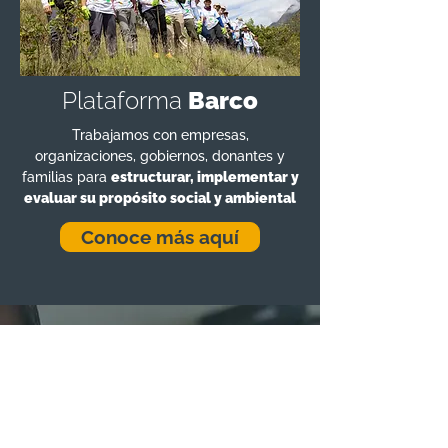
Plataforma
Barco
Trabajamos con empresas,
organizaciones, gobiernos, donantes y
familias para
estructurar, implementar y
evaluar su propósito social y ambiental
Conoce más aquí
Con tu ayuda,
convertimos
la
esperanza
en
acciones