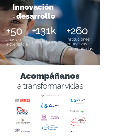
Innovació
n
=
desarrollo
+50
+
131k
+260
Instituciones
años de
Beneficiarios
educativas
experiencia
acompañadas
Acompáñanos
a transformar vidas