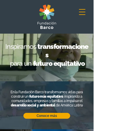
Inspiramos
transformacione
s
para un
futuro equitativo
En la Fundación Barco transformamos vidas para
construir un
futuro más equitativo
, inspirando a
comunidades, empresas y familias a impulsar el
desarrollo social y ambiental
de América Latina
Conoce más