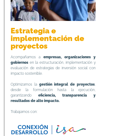
Estrategia e
implementación de
proyectos
Acompañamos a
empresas, organizaciones y
gobiernos
en la estructuración, implementación y
evaluación de estrategias de inversión social con
impacto sostenible.
Optimizamos la
gestión integral de proyectos
,
desde la formulación hasta la ejecución,
garantizando
eficiencia, transparencia y
resultados de alto impacto.
Trabajamos con: